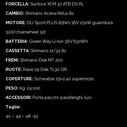
FORCELLA:
Suntour XCM 32 ATB DS RL
CAMBIO:
Shimano Acera/Altus 8s
MOTORE:
OLI Sport PLUS 85Nm 36V 250W guarnitura
32d/chainwheel 32t
BATTERIA:
Green Way Li-Ion 36V 630Wh
CASSETTA:
Shimano 11/34 8s
FRENI:
Shimano Disk MT 200
RUOTE:
Raxe 29 Disk TL30 QR
COPERTURE:
Schwalbe 29×2,40 supermoto
PESO:
Kg. 24,000
ACCESSORI:
Porta pacchi, parafanghi, luci
Taglie:
40 – 44 – 48 -52