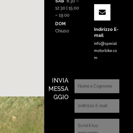
SAB
8.30 –
12.30 | 15.00
– 19.00
DOM
Indirizzo E-
Chiuso
mail
info@special
motorbike.co
m
INVIA
MESSA
GGIO