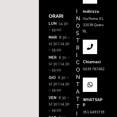
I
Indirizzo
ORARI
N
Via Roma, 61,
LUN
14.30
O
32038 Quero
– 19.00
BL
S
MAR
8.30 –
T
12.30 | 14.30
R
– 19.00
I
MER
8.30 –
C
Chiamaci
12.30 | 14.30
O
0439 787482
– 19.00
N
GIO
8.30 –
T
12.30 | 14.30
– 19.00
A
VEN
8.30 –
T
WHATSAP
12.30 | 14.30
P
T
– 19.00
351 6493739
I