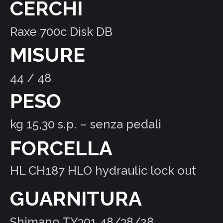
CERCHI
Raxe 700c Disk DB
MISURE
44 / 48
PESO
kg 15,30 s.p. – senza pedali
FORCELLA
HL CH187 HLO hydraulic lock out
GUARNITURA
Shimano TY301 48/38/28