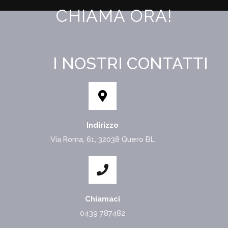
CHIAMA ORA!
I NOSTRI CONTATTI
Indirizzo
Via Roma, 61, 32038 Quero BL
Chiamaci
0439 787482